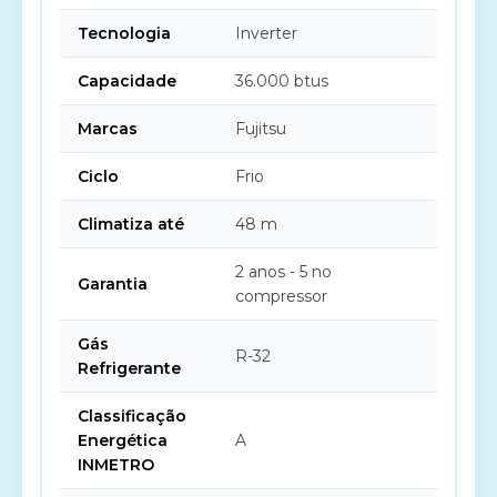
Tecnologia
Inverter
Capacidade
36.000 btus
Marcas
Fujitsu
Ciclo
Frio
Climatiza até
48 m
2 anos - 5 no
Garantia
compressor
Gás
R-32
Refrigerante
Classificação
Energética
A
INMETRO