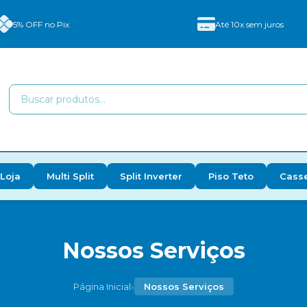
5% OFF no Pix
Até 10x sem juros
Loja
Multi Split
Split Inverter
Piso Teto
Cass
Nossos Serviços
›
Página Inicial
Nossos Serviços