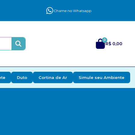
Chame no Whatsapp
0
R$ 0,00
ete
Duto
Cortina de Ar
Simule seu Ambiente