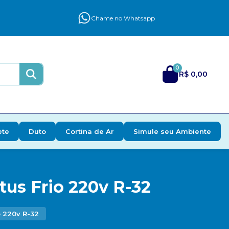
Chame no Whatsapp
0
R$ 0,00
ete
Duto
Cortina de Ar
Simule seu Ambiente
tus Frio 220v R-32
o 220v R-32