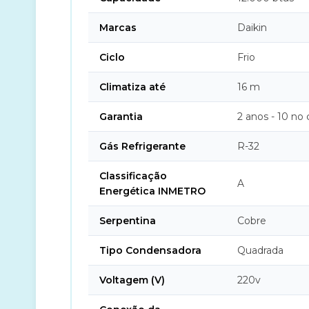
Marcas
Daikin
Ciclo
Frio
Climatiza até
16 m
Garantia
2 anos - 10 no
Gás Refrigerante
R-32
Classificação
A
Energética INMETRO
Serpentina
Cobre
Tipo Condensadora
Quadrada
Voltagem (V)
220v