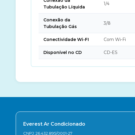
Conexão da
1/4
Tubulação Líquida
Conexão da
3/8
Tubulação Gás
Conectividade Wi-FI
Com Wi-Fi
Disponível no CD
CD-ES
Everest Ar Condicionado
CNPJ: 26.432.895/0001-27