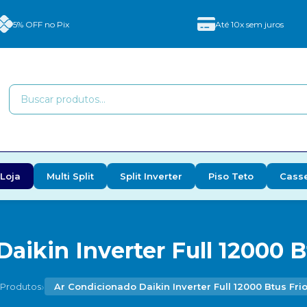
5% OFF no Pix
Até 10x sem juros
Loja
Multi Split
Split Inverter
Piso Teto
Cass
aikin Inverter Full 12000 B
›
Produtos
Ar Condicionado Daikin Inverter Full 12000 Btus Fri